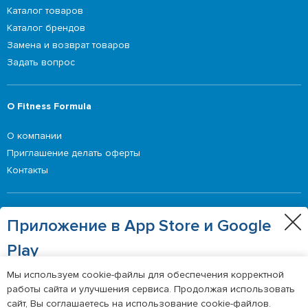
Каталог товаров
Каталог брендов
Замена и возврат товаров
Задать вопрос
О Fitness Formula
О компании
Приглашение делать оферты
Контакты
Выгодные предложения
Приложение в App Store и Google
Акции
Play
Получайте еще больше выгодных акций и
Мы используем cookie-файлы для обеспечения корректной
предложений
работы сайта и улучшения сервиса. Продолжая использовать
©2026 Fitness Formula
сайт, Вы соглашаетесь на использование cookie-файлов.